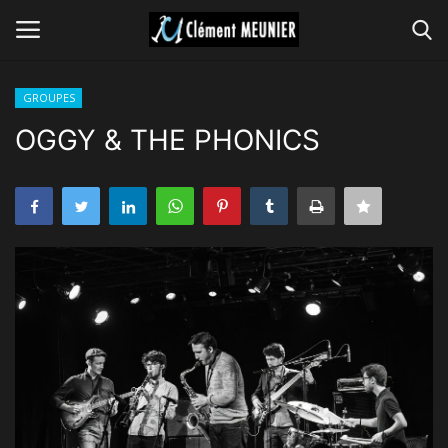
GROUPES
Connexion
S'inscrire
OGGY & THE PHONICS
GROUPES
CONCERTS
VIDEOS
MUSIQUES
PRESSE
GALERIE