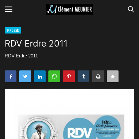
PRESSE
Connexion
S'inscrire
RDV Erdre 2011
GROUPES
RDV Erdre 2011
CONCERTS
VIDEOS
MUSIQUES
PRESSE
GALERIE