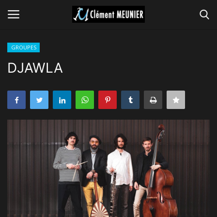
GROUPES
Connexion
S'inscrire
DJAWLA
GROUPES
CONCERTS
VIDEOS
MUSIQUES
PRESSE
GALERIE