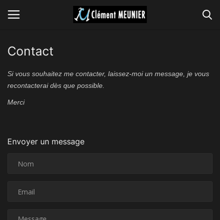
Contact
Connexion
S'inscrire
Si vous souhaitez me contacter, laissez-moi un message, je vous
recontacterai dès que possible.
GROUPES
Merci
CONCERTS
VIDEOS
Envoyer un message
MUSIQUES
PRESSE
GALERIE