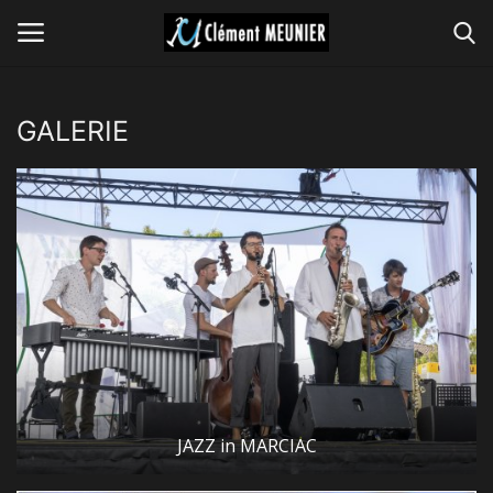
GALERIE
Connexion
S'inscrire
GROUPES
CONCERTS
VIDEOS
MUSIQUES
PRESSE
JAZZ in MARCIAC
GALERIE